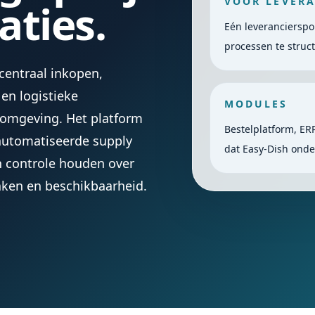
VOOR LEVERA
aties.
Eén leverancierspo
processen te struc
 centraal inkopen,
 en logistieke
MODULES
omgeving. Het platform
Bestelplatform, ER
automatiseerde supply
dat Easy-Dish onde
en controle houden over
raken en beschikbaarheid.