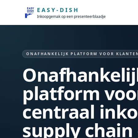
Direct naar inhoud
EASY-DISH
Inkoopgemak op een presenteerblaadje
ONAFHANKELIJK PLATFORM VOOR KLANTEN
Onafhankelij
platform voo
centraal ink
supply chain 