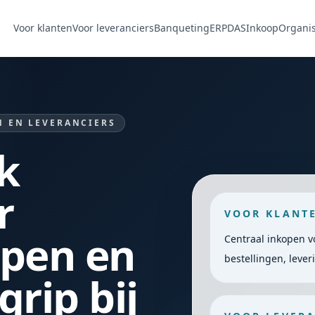
Voor klanten
Voor leveranciers
Banqueting
ERP
DAS
Inkoop
Organis
 EN LEVERANCIERS
k
r
VOOR KLANT
open en
Centraal inkopen v
bestellingen, leve
grip bij